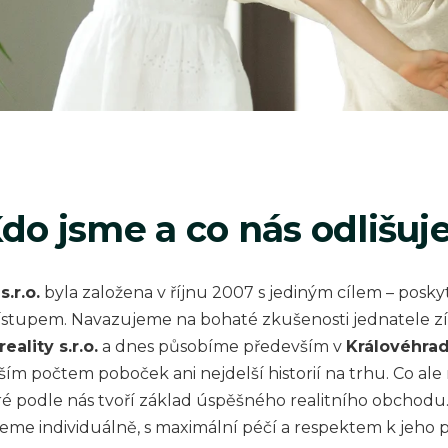
do jsme a co nás odlišuj
s.r.o.
byla založena v říjnu 2007 s jediným cílem – posky
 přístupem. Navazujeme na bohaté zkušenosti jednatele 
eality s.r.o.
a dnes působíme především v
Královéhra
ím počtem poboček ani nejdelší historií na trhu. Co ale
eré podle nás tvoří základ úspěšného realitního obchodu
jeme individuálně, s maximální péčí a respektem k jeho 