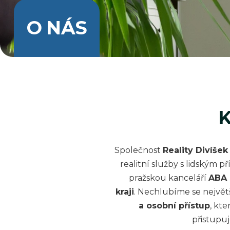
O NÁS
K
Společnost
Reality Divíšek 
realitní služby s lidským
pražskou kanceláří
ABA r
kraji
. Nechlubíme se největš
a osobní přístup
, kt
přistupu