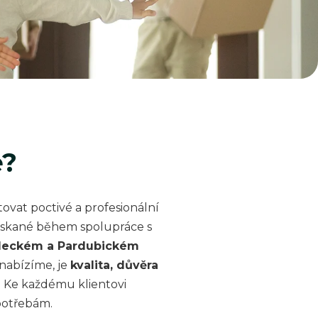
e?
tovat poctivé a profesionální
získané během spolupráce s
deckém a Pardubickém
 nabízíme, je
kvalita, důvěra
. Ke každému klientovi
potřebám.